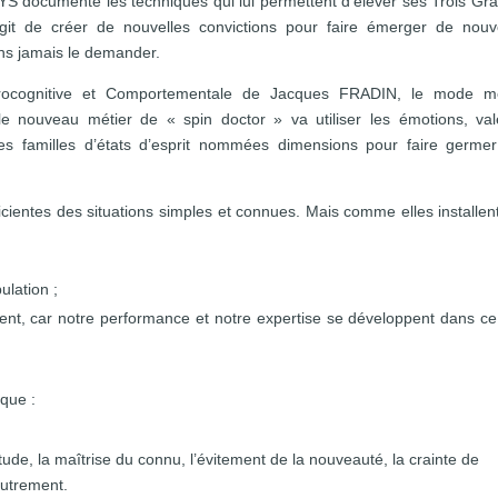
YS documente les techniques qui lui permettent d’élever ses Trois Grâ
’agit de créer de nouvelles convictions pour faire émerger de nou
ns jamais le demander.
rocognitive et Comportementale de Jacques FRADIN, le mode me
 le nouveau métier de « spin doctor » va utiliser les émotions, val
es familles d’états d’esprit nommées dimensions pour faire germe
fficientes des situations simples et connues. Mais comme elles installen
ulation ;
ent, car notre performance et notre expertise se développent dans ce
que :
bitude, la maîtrise du connu, l’évitement de la nouveauté, la crainte de
’autrement.