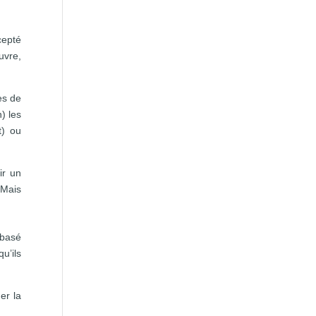
cepté
uvre,
es de
) les
t) ou
ir un
 Mais
 basé
qu’ils
er la