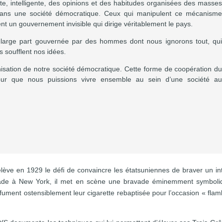
te, intelligente, des opinions et des habitudes organisées des masse
dans une société démocratique. Ceux qui manipulent ce mécanism
nt un gouvernement invisible qui dirige véritablement le pays.
arge part gouvernée par des hommes dont nous ignorons tout, qu
s soufflent nos idées.
isation de notre société démocratique. Cette forme de coopération d
ur que nous puissions vivre ensemble au sein d’une société a
ve en 1929 le défi de convaincre les étatsuniennes de braver un int
parade à New York, il met en scène une bravade éminemment symboli
fument ostensiblement leur cigarette rebaptisée pour l’occasion « fla