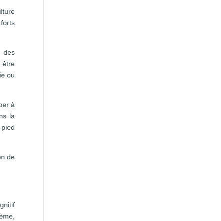
lture
forts
r des
 être
ie ou
per à
ns la
-pied
on de
nitif
lème,