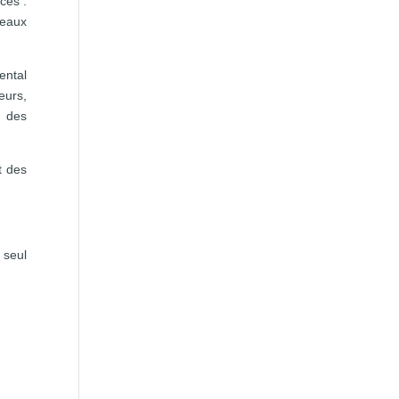
ces :
veaux
ntal
eurs,
r des
t des
 seul