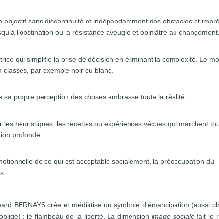
n objectif sans discontinuité et indépendamment des obstacles et impr
usqu’à l’obstination ou la résistance aveugle et opiniâtre au changement
trice qui simplifie la prise de décision en éliminant la complexité. Le m
n classes, par exemple noir ou blanc.
 sa propre perception des choses embrasse toute la réalité.
 les heuristiques, les recettes ou expériences vécues qui marchent to
xion profonde.
otionnelle de ce qui est acceptable socialement, la préoccupation du
s.
Edward BERNAYS crée et médiatise un symbole d’émancipation (aussi c
ige) : le flambeau de la liberté. La dimension
image sociale
fait le 