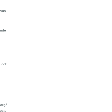
évus.
.
onde
ut de
hargé
reste,