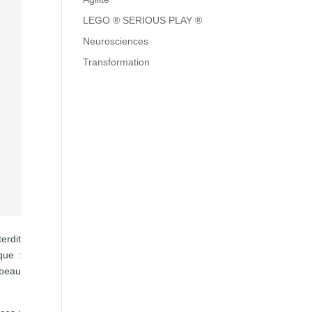
s
e
LEGO ® SERIOUS PLAY ®
Neurosciences
i
Transformation
u
u
erdit
que :
mbeau