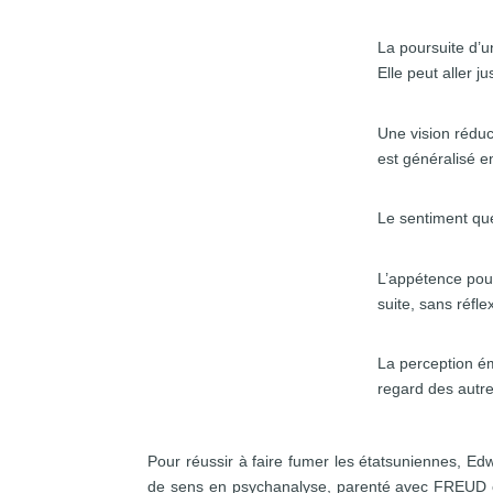
Persévérance
La poursuite d’u
Elle peut aller j
Simplification
Une vision réduc
est généralisé e
Certitude
Le sentiment que
Empirisme
L’appétence pour
suite, sans réfle
Image sociale
La perception ém
regard des autre
Pour réussir à faire fumer les étatsuniennes, 
de sens en psychanalyse, parenté avec FREUD obl