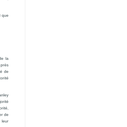
8 que
de la
 près
té de
orité
anley
orité
rité,
er de
 leur