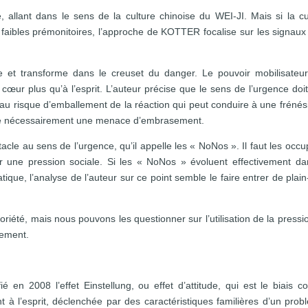
é, allant dans le sens de la culture chinoise du WEI-JI. Mais si la cu
faibles prémonitoires, l’approche de KOTTER focalise sur les signaux 
et transforme dans le creuset du danger. Le pouvoir mobilisateu
u cœur plus qu’à l’esprit. L’auteur précise que le sens de l’urgence doit
au risque d’emballement de la réaction qui peut conduire à une frénés
rée nécessairement une menace d’embrasement.
tacle au sens de l’urgence, qu’il appelle les « NoNos ». Il faut les occu
ar une pression sociale. Si les « NoNos » évoluent effectivement da
ue, l’analyse de l’auteur sur ce point semble le faire entrer de plain
iété, mais nous pouvons les questionner sur l’utilisation de la pressi
tement.
 en 2008 l’effet Einstellung, ou effet d’attitude, qui est le biais cog
t à l’esprit, déclenchée par des caractéristiques familières d’un prob