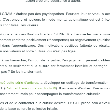
action crée une souffrance à autrui.
MILGRAM n’étaient pas des psychopathes. Pourtant leur cerveau a ac
. C’est encore et toujours le mode mental automatique qui est à l’œ
 cognitives : les valeurs.
hologue américain Burrhus Frederic SKINNER a théorisé les mécanism
onnement renforce positivement (récompense) ou négativement (punition
 dans l’apprentissage. Des motivations positives (attente de résulta
i nos valeurs et notre culture, qui n’est pas figée.
 à sa hiérarchie, l’amour de la patrie, l’engagement, permet d’obten
 si et seulement si la culture est fermement installée et partagée.
 pas ? En les transformant.
é cette série d’articles
, a développé un outillage de transformation
TT (
Cultural Transformation Tools ®
). Il en existe d’autres. Précisons 
consentement, mais pour accompagner la transformation culturelle.
llées et de le confronter à la culture désirée. Le CTT prend soin d’évalu
e la base culturelle collective initiale.