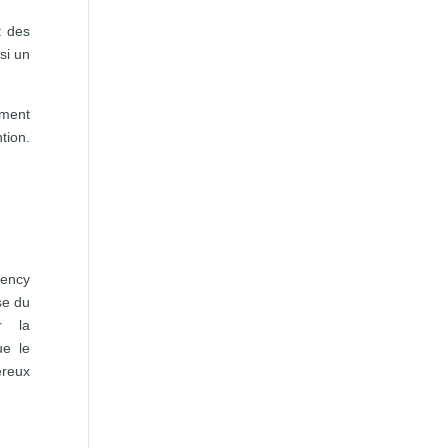
t des
si un
ement
tion.
gency
se du
r la
ue le
ereux